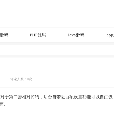
源码
PHP源码
Java源码
ap
0
评论人数：0次
相对于第二套相对简约，后台自带近百项设置功能可以自由设
面。