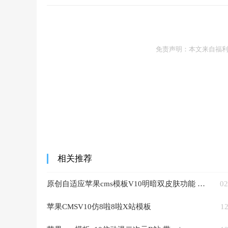
免责声明：本文来自福
相关推荐
原创自适应苹果cms模板V10明暗双皮肤功能 齐全PC+H5
02
苹果CMSV10仿8啦8啦X站模板
12