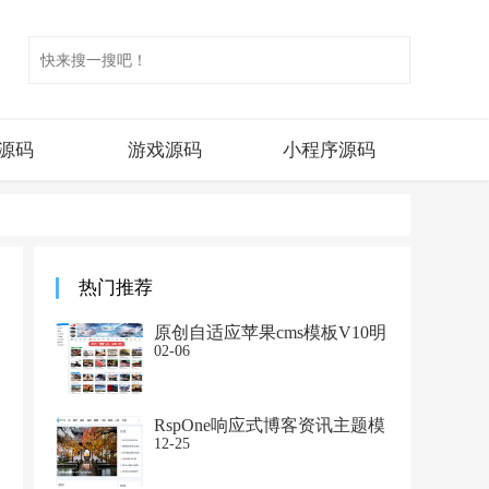
p源码
游戏源码
小程序源码
热门推荐
原创自适应苹果cms模板V10明
暗双皮肤功能 齐全PC+H5
02-06
RspOne响应式博客资讯主题模
板
12-25