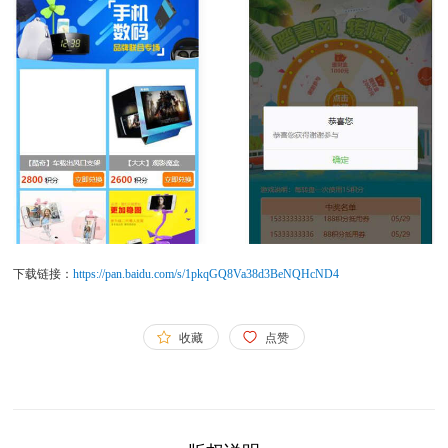
下载链接：
https://pan.baidu.com/s/1pkqGQ8Va38d3BeNQHcND4
收藏
点赞