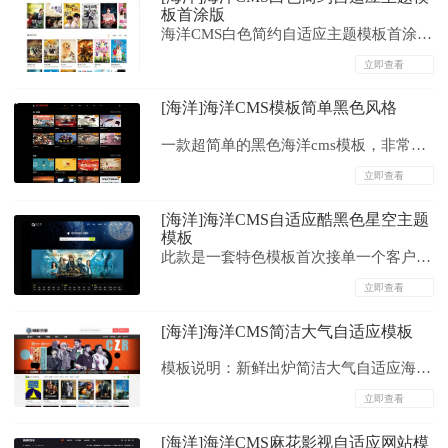
板首涂版
海洋CMS白色简约自适应主题模板首涂
版...
立即查看
[海洋]海洋CMS模板简单黑色风格
一款超简单的黑色海洋cms模板，非常简
单，没什么特点，包含首页页、列表页和
立即查看
播放页，不喜勿喷！...
[海洋]海洋CMS自适应酷黑色星空主题
模板
此款是一套特色模板首次接单一个客户的
千元定制版，客户要求弄个下载站的模板
立即查看
超长发挥的一款，比较精简，颜色酷黑
[海洋]海洋CMS简洁大气自适应模板
色，布局和排版结构更适合下载站使用，
增加了播放列表也可以做播放站使用；经
模板说明：新鲜出炉简洁大气自适应海洋
和客户协商同意后上架为共享版！大气自
CMS模板，网站模板包含首页、列表页、
立即查看
适应黑色星空主题模板，支...
内容页、播放页。基于海洋CMS开发，
[海洋]海洋CMS麻花影视自适应网站模
utf编码，模板测试完美无错，采集直接使