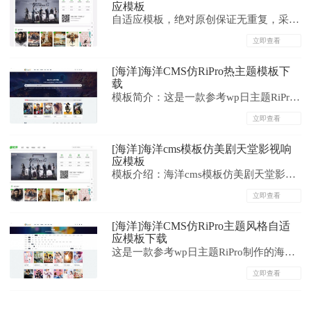
应模板
录4.后台默认目录为/admin5.登陆后台-系
自适应模板，绝对原创保证无重复，采用
统-模板与路...
海洋CMS系统，海洋首发，因为自适应的
立即查看
局限性模板中规中矩没有太多的花哨页面
[海洋]海洋CMS仿RiPro热主题模板下
和复杂的功能，整体风格简洁实用；模板
载
采用了bootstrap框架和swiper插件，无其
模板简介：这是一款参考wp日主题RiPro
他JS插件，加载速度快，兼容各种主流设
制作的海洋cms模板，自适应多终端，支
立即查看
备；...
持夜间模式，灰色风格。模板没测试，自
[海洋]海洋cms模板仿美剧天堂影视响
行研究，安装方法也都一样的，不会看精
应模板
准像素以前发的帖子就行。模板截图：...
模板介绍：海洋cms模板仿美剧天堂影视
模板,页面精简大气，SEO布局不错，极致
立即查看
搜索。模板更新： 1、不进行维
[海洋]海洋CMS仿RiPro主题风格自适
护。 &...
应模板下载
这是一款参考wp日主题RiPro制作的海洋
cms模板，自适应多终端，支持夜间模式
立即查看
模板没测试，自行研究。...