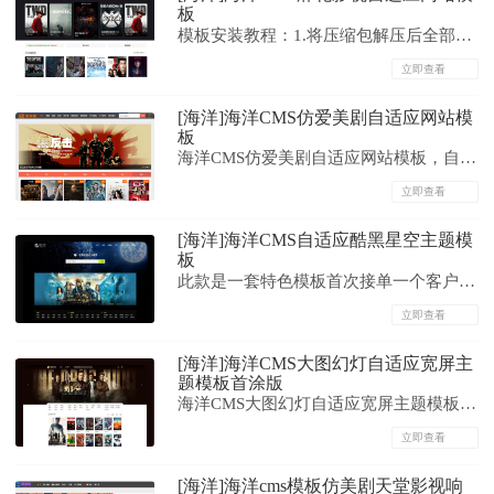
板
用。关于数据的调用部分，根据个人的分
模板安装教程：1.将压缩包解压后全部文
类ID名称等，需自行修改部分模板内容进
件上传至网页服务器或空间根目录后2.请
立即查看
行调用。幻灯片依...
运行http://域名/install/index.php进行程序
[海洋]海洋CMS仿爱美剧自适应网站模
安装3.安装完毕后为了安全请删除安装目
板
录4.后台默认目录为/admin5.登陆后台-系
海洋CMS仿爱美剧自适应网站模板，自适
统-模板与路...
应手机端，测试完美无错。模板包含电
立即查看
影、新闻、专题、留言板、会员中心、全
[海洋]海洋CMS自适应酷黑星空主题模
部模板。...
板
此款是一套特色模板首次接单一个客户的
千元定制版，客户要求弄个下载站的模板
立即查看
超长发挥的一款，比较精简，颜色酷黑
[海洋]海洋CMS大图幻灯自适应宽屏主
色，布局和排版结构更适合下载站使用，
题模板首涂版
增加了播放列表也可以做播放站使用；经
海洋CMS大图幻灯自适应宽屏主题模板首
和客户协商同意后上架为共享版！大气自
涂版...
立即查看
适应黑色星空主题模板，支...
[海洋]海洋cms模板仿美剧天堂影视响