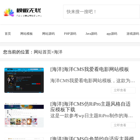
首页
网站模板
网站源码
PHP源码
Java源码
app源码
游戏源码
您当前的位置：
网站首页
>
海洋
[海洋]海洋CMS我爱看电影网站模板
海洋CMS我爱看电影网站模板，这款为修
复版，原版有许多小BUG。...
立即查看
[海洋]海洋CMS仿RiPro主题风格自适
应模板下载
这是一款参考wp日主题RiPro制作的海洋
cms模板，自适应多终端，支持夜间模
立即查看
式...
[海洋]海洋CMS白色简约自适应主题模