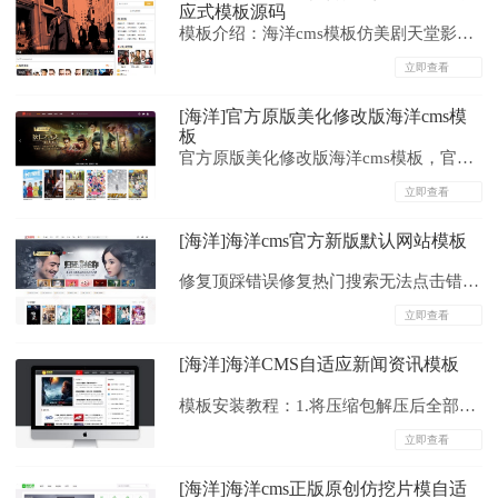
应式模板源码
模板介绍：海洋cms模板仿美剧天堂影视
模板,页面精简大气，SEO布局不错，极致
立即查看
搜索。...
[海洋]官方原版美化修改版海洋cms模
板
官方原版美化修改版海洋cms模板，官方
V10.7版本自带原模板，完美无错，自适
立即查看
应手机端。...
[海洋]海洋cms官方新版默认网站模板
修复顶踩错误修复热门搜索无法点击错误
增加视频地图页模板2019-8-1222:50更
立即查看
新：修复二维码图片地址不统一的问题
[海洋]海洋CMS自适应新闻资讯模板
2019-8-1221:55更新：...
模板安装教程：1.将压缩包解压后全部文
件上传至网页服务器或空间根目录后2.请
立即查看
运行http://域名/install/index.php进行程序
[海洋]海洋cms正版原创仿挖片模自适
安装3.安装完毕后为了安全请删除安装目