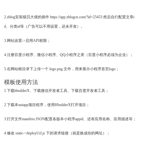
2.zblog安装猫贝大佬的插件 https://app.zblogcn.com/?id=25453 然后自行配置文章i
d、分类id等（广告可以不用设置，还未开发）。
3.网站设置->启用API权限；
4.注册百度小程序、微信小程序、QQ小程序之类（百度小程序必须为企业）；
5.在网站根目录下上传一个 logo.png 文件，用来展示小程序首页logo；
模板使用方法
1.下载hbuilderX、下载微信开发者工具、下载百度开发者工具；
2.下载本uniapp项目程序，使用HbuilderX打开项目；
3.打开文件manifest.JSON配置各版本小程序appid、还有应用名称、应用描述等；
4.修改 static->deployUrl.js 下的请求链接（就是换成你的网址）；